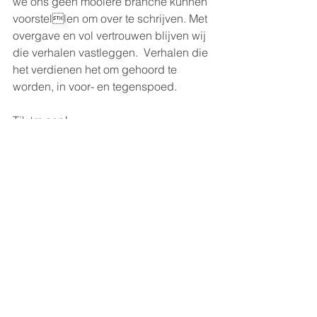
we ons geen mooiere branche kunnen 
voorstellen om over te schrijven. Met 
overgave en vol vertrouwen blijven wij 
die verhalen vastleggen.  Verhalen die 
het verdienen het om gehoord te 
worden, in voor- en tegenspoed. 
Tik ‘m aan!
Alles weergeven
Recente blogposts