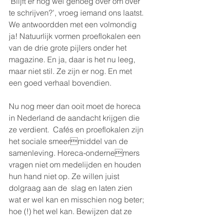
‘Blijft er nog wel genoeg over om over 
te schrijven?’, vroeg iemand ons laatst. 
We antwoordden met een volmondig 
ja! Natuurlijk vormen proeflokalen een 
van de drie grote pijlers onder het 
magazine. En ja, daar is het nu leeg, 
maar niet stil. Ze zijn er nog. En met 
een goed verhaal bovendien. 
Nu nog meer dan ooit moet de horeca 
in Nederland de aandacht krijgen die 
ze verdient.  Cafés en proeflokalen zijn 
het sociale smeermiddel van de 
samenleving. Horeca-ondernemers 
vragen niet om medelijden en houden 
hun hand niet op. Ze willen juist 
dolgraag aan de  slag en laten zien 
wat er wel kan en misschien nog beter; 
hoe (!) het wel kan. Bewijzen dat ze 