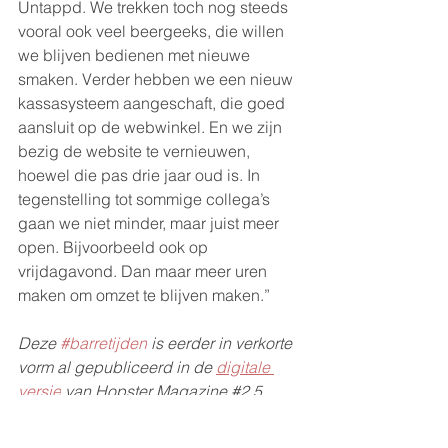
Untappd. We trekken toch nog steeds 
vooral ook veel beergeeks, die willen 
we blijven bedienen met nieuwe 
smaken. Verder hebben we een nieuw 
kassasysteem aangeschaft, die goed 
aansluit op de webwinkel. En we zijn 
bezig de website te vernieuwen, 
hoewel die pas drie jaar oud is. In 
tegenstelling tot sommige collega’s 
gaan we niet minder, maar juist meer 
open. Bijvoorbeeld ook op 
vrijdagavond. Dan maar meer uren 
maken om omzet te blijven maken.”  
Deze 
#barretijden
 is eerder in verkorte 
vorm al gepubliceerd in de 
digitale 
versie
 van Hopster Magazine 
#2
.5. 
Voor nog meer actuele informatie, 