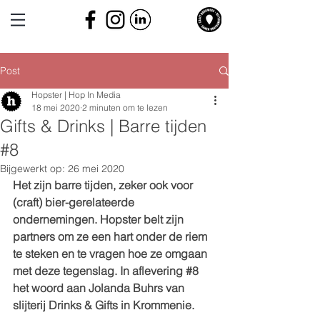
Post
Hopster | Hop In Media
18 mei 2020
2 minuten om te lezen
Gifts & Drinks | Barre tijden
#8
Bijgewerkt op:
26 mei 2020
Het zijn barre tijden, zeker ook voor 
(craft) bier-gerelateerde 
ondernemingen. Hopster belt zijn 
partners om ze een hart onder de riem 
te steken en te vragen hoe ze omgaan 
met deze tegenslag. In aflevering 
#8
het woord aan Jolanda Buhrs van 
slijterij Drinks & Gifts in Krommenie.