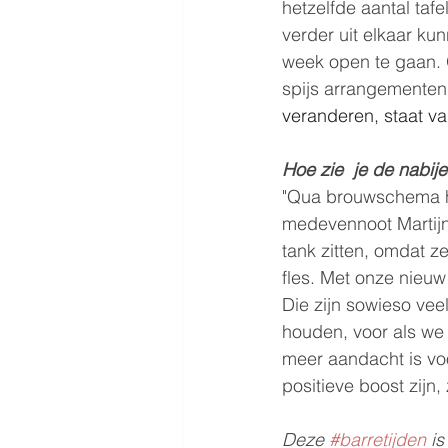
hetzelfde aantal taf
verder uit elkaar k
week open te gaan. 
spijs arrangementen
veranderen, staat vas
Hoe zie  je de nabij
"Qua brouwschema h
medevennoot Martijn 
tank zitten, omdat 
fles. Met onze nieu
Die zijn sowieso vee
houden, voor als we 
meer aandacht is vo
positieve boost zijn, 
Deze 
#barretijden
 i