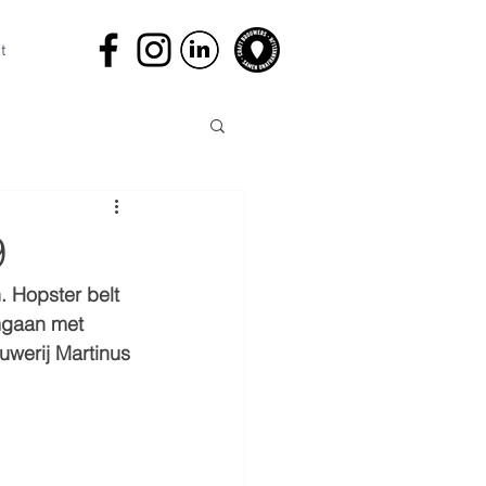
t
9
. Hopster belt 
mgaan met 
uwerij Martinus 