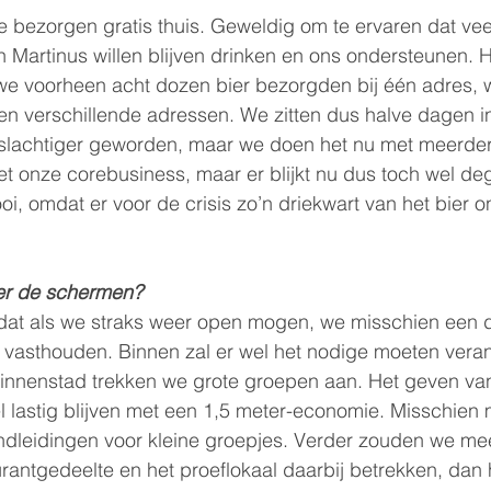
e bezorgen gratis thuis. Geweldig om te ervaren dat ve
n Martinus willen blijven drinken en ons ondersteunen. H
 we voorheen acht dozen bier bezorgden bij één adres, w
en verschillende adressen. We zitten dus halve dagen i
slachtiger geworden, maar we doen het nu met meerdere
t onze corebusiness, maar er blijkt nu dus toch wel degel
ooi, omdat er voor de crisis zo’n driekwart van het bier 
er de schermen?
at als we straks weer open mogen, we misschien een d
 vasthouden. Binnen zal er wel het nodige moeten veran
 binnenstad trekken we grote groepen aan. Het geven va
l lastig blijven met een 1,5 meter-economie. Misschien
ndleidingen voor kleine groepjes. Verder zouden we me
urantgedeelte en het proeflokaal daarbij betrekken, da