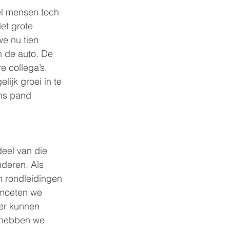
el mensen toch 
et grote 
e nu tien 
n de auto. De 
 collega’s. 
ijk groei in te 
ons pand 
eel van die 
deren. Als 
n rondleidingen 
 moeten we 
er kunnen 
n hebben we 