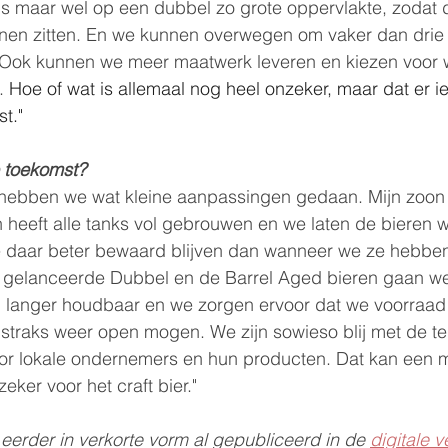
els maar wel op een dubbel zo grote oppervlakte, zodat
unnen zitten. En we kunnen overwegen om vaker dan drie
Ook kunnen we meer maatwerk leveren en kiezen voor wa
. 
Hoe of wat is allemaal nog heel onzeker, maar dat er ie
t."
e toekomst?
ebben we wat kleine aanpassingen gedaan. Mijn zoon
heeft alle tanks vol gebrouwen en we laten de bieren w
ze daar beter bewaard blijven dan wanneer we ze hebbe
w gelanceerde Dubbel en de Barrel Aged bieren gaan w
l langer houdbaar en we zorgen ervoor dat we voorraad 
straks weer open mogen. We zijn sowieso blij met de te
or lokale ondernemers en hun producten. Dat kan een m
zeker voor het craft bier."
s eerder in verkorte vorm al gepubliceerd in de 
digitale v