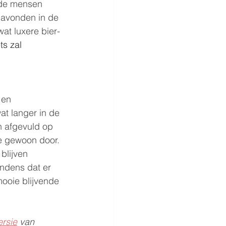
 de mensen 
 avonden in de 
t luxere bier-
ts zal 
 en 
at langer in de 
n afgevuld op 
e gewoon door. 
blijven 
ndens dat er 
ooie blijvende 
ersie
 van 