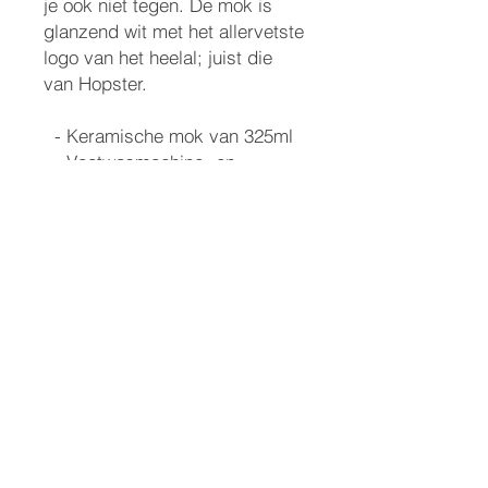
je ook niet tegen. De mok is 
glanzend wit met het allervetste 
logo van het heelal; juist die 
van Hopster. 

  - Keramische mok van 325ml

  - Vaatwasmachine- en 
magnetronbestendig

  - Productveiligheidstests 
uitgevoerd door onafhankelijke 