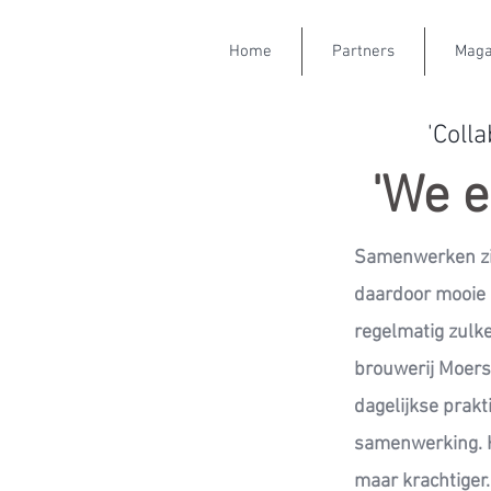
Home
Partners
Maga
'Coll
'We e
Samenwerken zit
daardoor mooie 
regelmatig zulk
brouwerij Moersl
dagelijkse prakt
samenwerking. He
maar krachtiger.