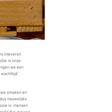
ns inleveren
llie in onze
vangen we een
wachttijd."
ieuwe smaken en
 dus nauwelijks
ooie is: mensen