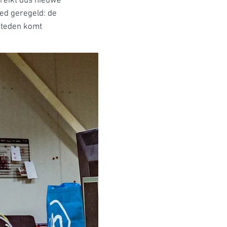
ereikt dus nieuwe
oed geregeld: de
esteden komt