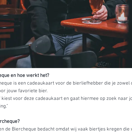
heque en hoe werkt het?
heque is een cadeaukaart voor de bierliefhebber die je zowel o
or jouw favoriete bier.
 of kiest voor deze cadeaukaart en gaat hiermee op zoek naar j
ing."
rcheque?
en de Biercheque bedacht omdat wij vaak biertjes kregen die 