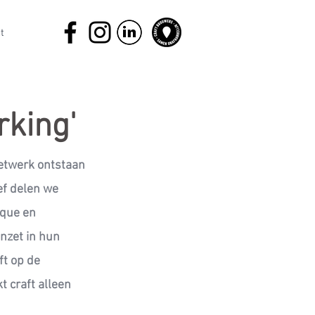
t
rking'
etwerk ontstaan
ef delen we
eque en
nzet in hun
ft op de
t craft alleen