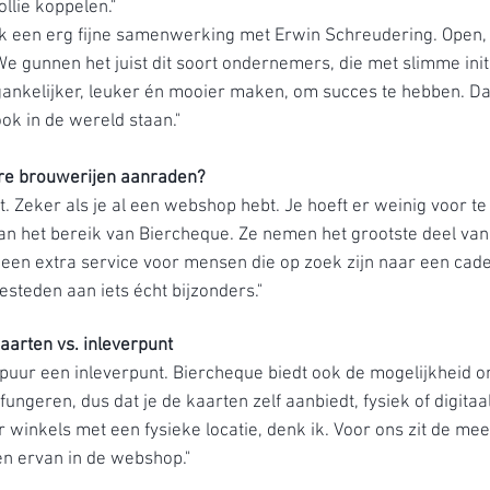
ollie koppelen."
 een erg fijne samenwerking met Erwin Schreudering. Open, du
We gunnen het juist dit soort ondernemers, die met slimme init
ankelijker, leuker én mooier maken, om succes te hebben. Dat
 ook in de wereld staan."
ere brouwerijen aanraden?
t. Zeker als je al een webshop hebt. Je hoeft er weinig voor t
van het bereik van Biercheque. Ze nemen het grootste deel va
edt een extra service voor mensen die op zoek zijn naar een cad
esteden aan iets écht bijzonders."
arten vs. inleverpunt
n puur een inleverpunt. Biercheque biedt ook de mogelijkheid o
ungeren, dus dat je de kaarten zelf aanbiedt, fysiek of digitaal
r winkels met een fysieke locatie, denk ik. Voor ons zit de m
en ervan in de webshop."