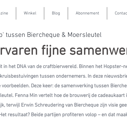
zine
Winkel
Blog
Abonnement
Contac
ab' tussen Biercheque & Moersleutel
rvaren fijne samenwe
 in het DNA van de craftbierwereld. Binnen het Hopster-n
kruisbestuivingen tussen ondernemers. In deze nieuwsbri
e voorbeelden.
Deze keer: de samenwerking tussen Bierch
eutel. Fenna Min vertelt hoe de brouwerij de cadeaukaart i
ijk, terwijl Erwin Schreudering van Biercheque zijn visie gee
t resultaat? Beide partijen profiteren volop – en dat maak