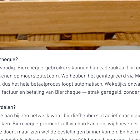
cheque?
nvoudig. Biercheque-gebruikers kunnen hun cadeaukaart bij o
ekenen op moersleutel.com. We hebben het geïntegreerd via Mo
 dus het hele betaalproces loopt automatisch. Wekelijks ont
 factuur en betaling van Biercheque — strak geregeld, zonder 
rdelen?
t je aan bij een netwerk waar bierliefhebbers al actief naar n
ken. Biercheque promoot zelf via hun kanalen, wij hoeven er
e doen, maar zien wel de bestellingen binnenkomen. En het m