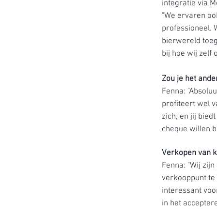
integratie via M
"We ervaren ook
professioneel. 
bierwereld toeg
bij hoe wij zelf
Zou je het and
Fenna: "Absoluu
profiteert wel 
zich, en jij bi
cheque willen b
Verkopen van ka
Fenna: "Wij zij
verkooppunt te f
interessant voo
in het accepter