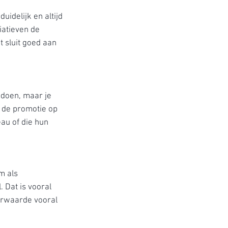
idelijk en altijd
iatieven de
 sluit goed aan
e doen, maar je
n de promotie op
eau of die hun
m als
. Dat is vooral
eerwaarde vooral