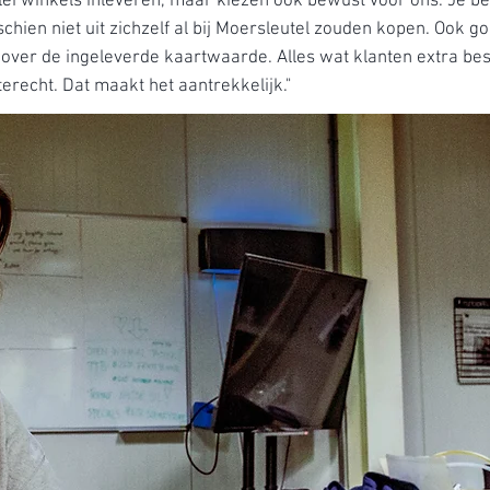
rlei winkels inleveren, maar kiezen óók bewust voor ons. Je b
schien niet uit zichzelf al bij Moersleutel zouden kopen. Ook g
n over de ingeleverde kaartwaarde. Alles wat klanten extra b
 terecht. Dat maakt het aantrekkelijk."